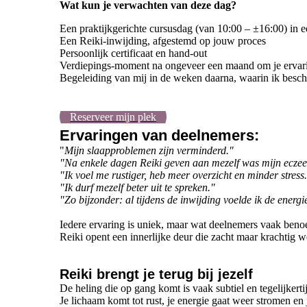
Wat kun je verwachten van deze dag?
Een praktijkgerichte cursusdag (van 10:00 – ±16:00) in 
Een Reiki-inwijding, afgestemd op jouw proces
Persoonlijk certificaat en hand-out
Verdiepings-moment na ongeveer een maand om je ervari
Begeleiding van mij in de weken daarna, waarin ik beschi
Reserveer mijn plek
Ervaringen van deelnemers:
"
Mijn slaapproblemen zijn verminderd."
"Na enkele dagen Reiki geven aan mezelf was mijn ecze
"Ik voel me rustiger, heb meer overzicht en minder stress
"Ik durf mezelf beter uit te spreken."
"Zo bijzonder: al tijdens de inwijding voelde ik de energi
Iedere ervaring is uniek, maar wat deelnemers vaak beno
Reiki opent een innerlijke deur die zacht maar krachtig w
Reiki brengt je terug bij jezelf
De heling die op gang komt is vaak subtiel en tegelijkerti
Je lichaam komt tot rust, je energie gaat weer stromen en j