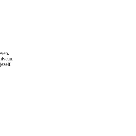
even.
 niveau.
ezelf.