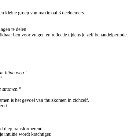
een kleine groep van maximaal 3 deelnemers.
ngen te delen
kbaar ben voor vragen en reflectie tijdens je zelf behandelperiode.
em bijna weg."
."
e stromen."
emen is het gevoel van thuiskomen in zichzelf.
erkt.
jd diep transformerend.
e intuïtie wordt krachtiger.